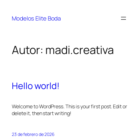
Saltar
al
Modelos Elite Boda
contenido
Autor:
madi.creativa
Hello world!
Welcome to WordPress. This is your first post. Edit or
delete it, then start writing!
23 de febrero de 2026